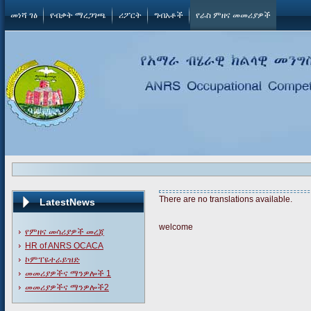
መነሻ ገፅ
የብቃት ማረጋገጫ
ሪፖርት
ግብአቶች
የራስ ምዘና መመሪያዎች
There are no translations available.
LatestNews
welcome
የምዘና መሳሪያዎች መረጃ
HR of ANRS OCACA
ኮምፐዬተራይዝድ
መመሪያዎችና ማንዎሎች 1
መመሪያዎችና ማንዎሎች2