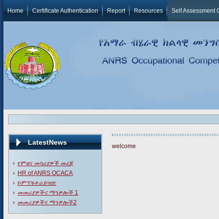
Home
Certificate Authentication
Report
Resources
Self Assessment 
LatestNews
welcome
የምዘና መሳሪያዎች መረጃ
HR of ANRS OCACA
ኮምፐዬተራይዝድ
መመሪያዎችና ማንዎሎች 1
መመሪያዎችና ማንዎሎች2