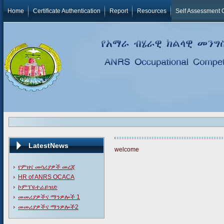
Home
Certificate Authentication
Report
Resources
Self Assessment 
LatestNews
welcome
የምዘና መሳሪያዎች መረጃ
HR of ANRS OCACA
ኮምፐዬተራይዝድ
መመሪያዎችና ማንዎሎች 1
መመሪያዎችና ማንዎሎች2