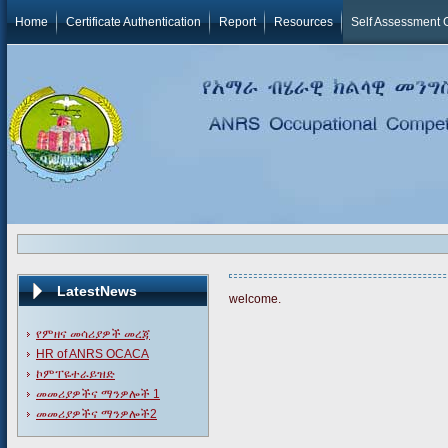
Home
Certificate Authentication
Report
Resources
Self Assessment 
LatestNews
welcome.
የምዘና መሳሪያዎች መረጃ
HR of ANRS OCACA
ኮምፐዬተራይዝድ
መመሪያዎችና ማንዎሎች 1
መመሪያዎችና ማንዎሎች2