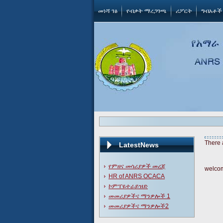
መነሻ ገፅ
የብቃት ማረጋገጫ
ሪፖርት
ግብአቶች
There 
LatestNews
የምዘና መሳሪያዎች መረጃ
welco
HR of ANRS OCACA
ኮምፐዬተራይዝድ
መመሪያዎችና ማንዎሎች 1
መመሪያዎችና ማንዎሎች2