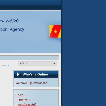
Who's is Online
We have 8 guests online
ስለኛ
በዚህ ያግኙን
ተጨማሪ ሊንኮች