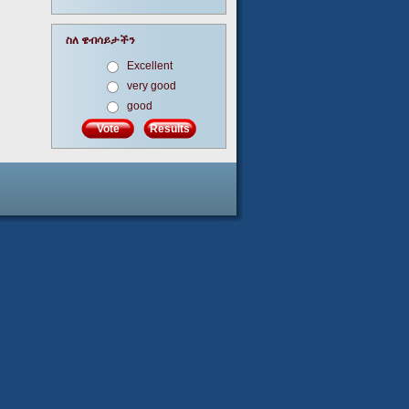
ስለ ዌብሳይታችን
Excellent
very good
good